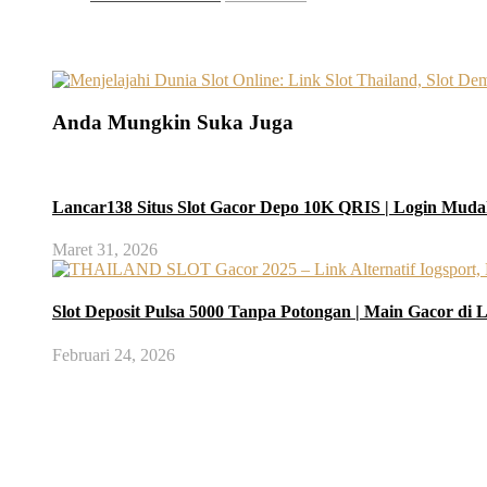
Anda Mungkin Suka Juga
Lancar138 Situs Slot Gacor Depo 10K QRIS | Login Mud
Maret 31, 2026
Slot Deposit Pulsa 5000 Tanpa Potongan | Main Gacor 
Februari 24, 2026