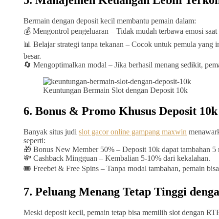
Bermain dengan deposit kecil membantu pemain dalam:
💰 Mengontrol pengeluaran – Tidak mudah terbawa emosi saat 
📊 Belajar strategi tanpa tekanan – Cocok untuk pemula yan
besar.
🔄 Mengoptimalkan modal – Jika berhasil menang sedikit, pema
Keuntungan Bermain Slot dengan Deposit 10k
6. Bonus & Promo Khusus Deposit 10k
Banyak situs judi
slot gacor online gampang maxwin
menawarka
seperti:
🎁 Bonus New Member 50% – Deposit 10k dapat tambahan 5 r
💸 Cashback Mingguan – Kembalian 5-10% dari kekalahan.
🎟️ Freebet & Free Spins – Tanpa modal tambahan, pemain bisa 
7. Peluang Menang Tetap Tinggi deng
Meski deposit kecil, pemain tetap bisa memilih slot dengan RTP