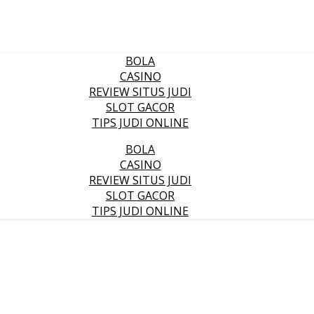
BOLA
CASINO
REVIEW SITUS JUDI
SLOT GACOR
TIPS JUDI ONLINE
BOLA
CASINO
REVIEW SITUS JUDI
SLOT GACOR
TIPS JUDI ONLINE