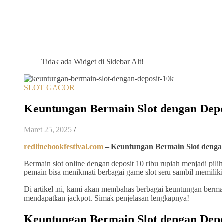
Tidak ada Widget di Sidebar Alt!
SLOT GACOR
Keuntungan Bermain Slot dengan Depo
Maret 25, 2025
/
redlinebookfestival.com
– Keuntungan Bermain Slot denga
Bermain slot online dengan deposit 10 ribu rupiah menjadi pil
pemain bisa menikmati berbagai game slot seru sambil memilik
Di artikel ini, kami akan membahas berbagai keuntungan berm
mendapatkan jackpot. Simak penjelasan lengkapnya!
Keuntungan Bermain Slot dengan Depo