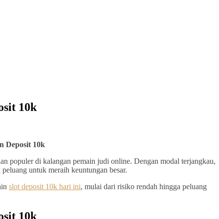
sit 10k
n Deposit 10k
ihan populer di kalangan pemain judi online. Dengan modal terjangkau,
i peluang untuk meraih keuntungan besar.
ain
slot deposit 10k hari ini
, mulai dari risiko rendah hingga peluang
sit 10k