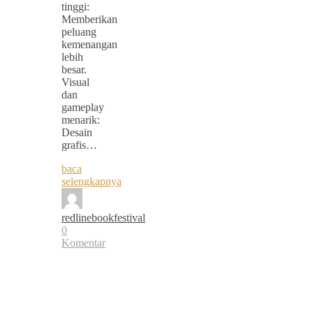
tinggi:
Memberikan
peluang
kemenangan
lebih
besar.
Visual
dan
gameplay
menarik:
Desain
grafis…
baca
selengkapnya
redlinebookfestival
0
Komentar