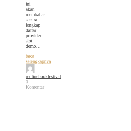
ini
akan
membahas
secara
lengkap
daftar
provider
slot
demo…
baca
selengkapnya
redlinebookfestival
0
Komentar