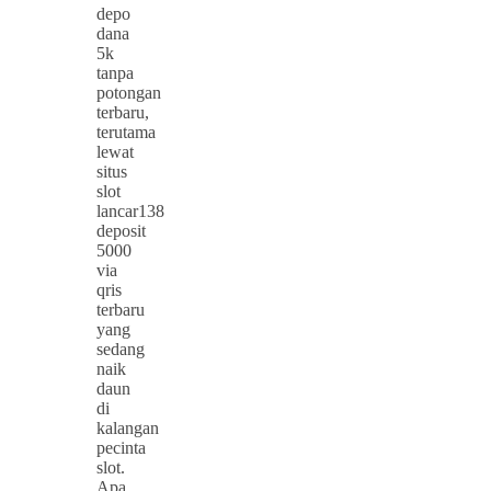
depo
dana
5k
tanpa
potongan
terbaru,
terutama
lewat
situs
slot
lancar138
deposit
5000
via
qris
terbaru
yang
sedang
naik
daun
di
kalangan
pecinta
slot.
Apa