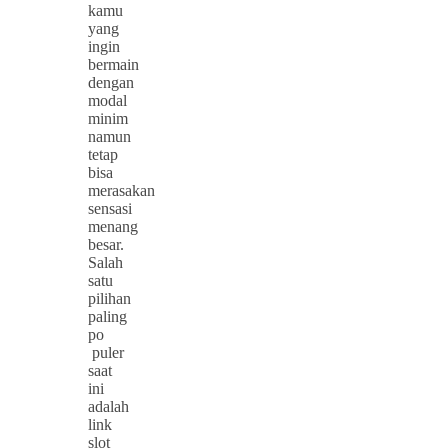
kamu
yang
ingin
bermain
dengan
modal
minim
namun
tetap
bisa
merasakan
sensasi
menang
besar.
Salah
satu
pilihan
paling
po
puler
saat
ini
adalah
link
slot