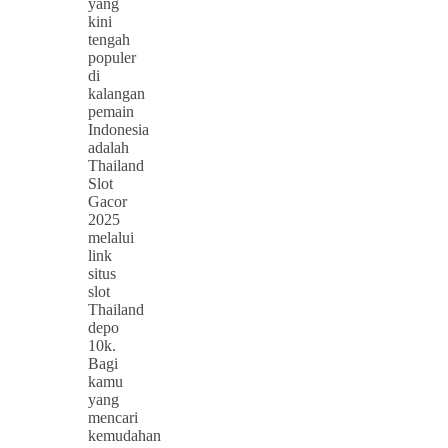
yang
kini
tengah
populer
di
kalangan
pemain
Indonesia
adalah
Thailand
Slot
Gacor
2025
melalui
link
situs
slot
Thailand
depo
10k.
Bagi
kamu
yang
mencari
kemudahan