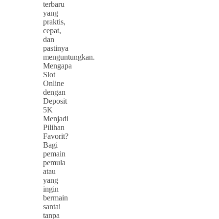
terbaru
yang
praktis,
cepat,
dan
pastinya
menguntungkan.
Mengapa
Slot
Online
dengan
Deposit
5K
Menjadi
Pilihan
Favorit?
Bagi
pemain
pemula
atau
yang
ingin
bermain
santai
tanpa