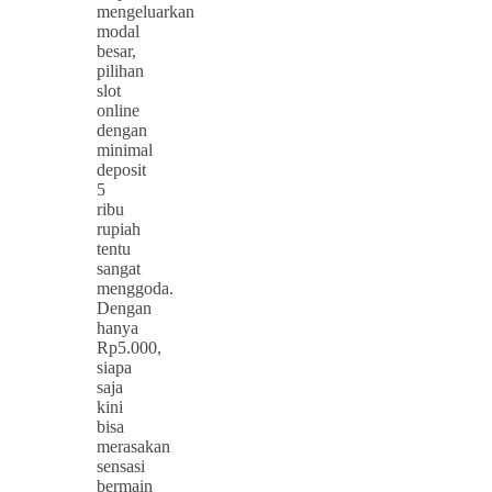
mengeluarkan
modal
besar,
pilihan
slot
online
dengan
minimal
deposit
5
ribu
rupiah
tentu
sangat
menggoda.
Dengan
hanya
Rp5.000,
siapa
saja
kini
bisa
merasakan
sensasi
bermain