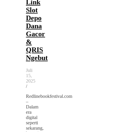
Link
Slot
Depo
Dana
Gacor
&
QRIS
Ngebut
Juli
15,
2025
/
Redlinebookfestival.com
–
Dalam
era
digital
seperti
sekarang,