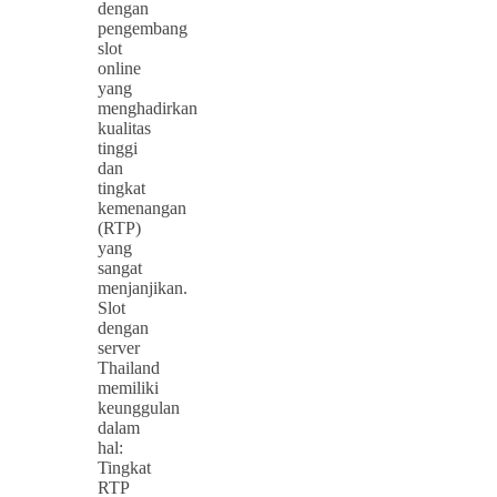
dengan
pengembang
slot
online
yang
menghadirkan
kualitas
tinggi
dan
tingkat
kemenangan
(RTP)
yang
sangat
menjanjikan.
Slot
dengan
server
Thailand
memiliki
keunggulan
dalam
hal:
Tingkat
RTP