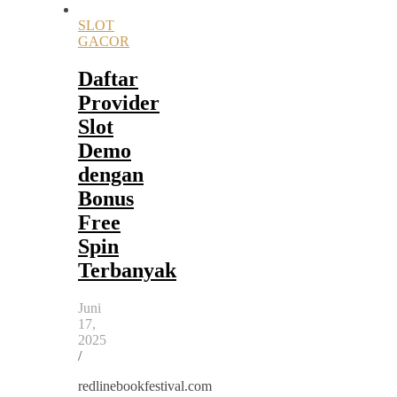
SLOT
GACOR
Daftar
Provider
Slot
Demo
dengan
Bonus
Free
Spin
Terbanyak
Juni
17,
2025
/
redlinebookfestival.com